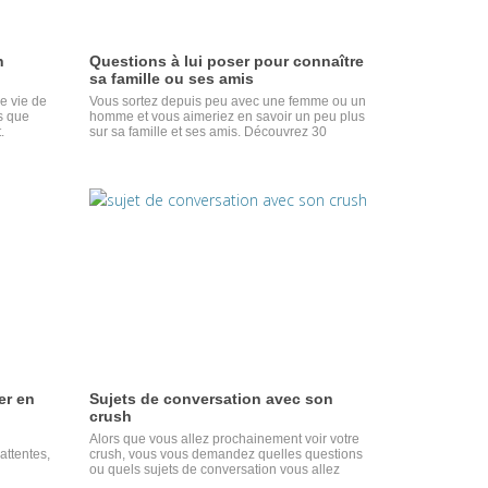
n
Questions à lui poser pour connaître
sa famille ou ses amis
e vie de
Vous sortez depuis peu avec une femme ou un
s que
homme et vous aimeriez en savoir un peu plus
.
sur sa famille et ses amis. Découvrez 30
questions pour apprendre à les connaître.
er en
Sujets de conversation avec son
crush
Alors que vous allez prochainement voir votre
attentes,
crush, vous vous demandez quelles questions
ou quels sujets de conversation vous allez
aborder. Découvrez nos idées de questions